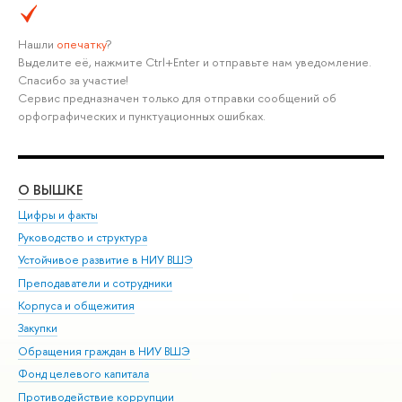
Нашли
опечатку
?
Выделите её, нажмите Ctrl+Enter и отправьте нам уведомление.
Спасибо за участие!
Сервис предназначен только для отправки сообщений об
орфографических и пунктуационных ошибках.
О ВЫШКЕ
ОБ
Цифры и факты
Ли
Руководство и структура
Дов
Устойчивое развитие в НИУ ВШЭ
Ол
Преподаватели и сотрудники
При
Корпуса и общежития
Вы
Закупки
При
Обращения граждан в НИУ ВШЭ
Ас
Фонд целевого капитала
До
Противодействие коррупции
Цен