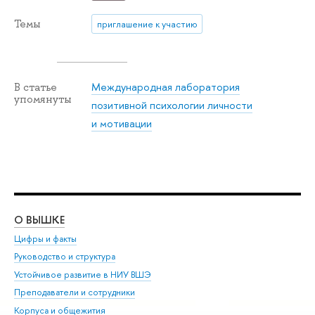
Темы
приглашение к участию
Международная лаборатория
В статье
упомянуты
позитивной психологии личности
и мотивации
О ВЫШКЕ
ОБ
Цифры и факты
Ли
Руководство и структура
Дов
Устойчивое развитие в НИУ ВШЭ
Ол
Преподаватели и сотрудники
При
Корпуса и общежития
Вы