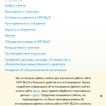
Цифры и факты
Ли
Руководство и структура
Дов
Устойчивое развитие в НИУ ВШЭ
Ол
Преподаватели и сотрудники
При
Корпуса и общежития
Вы
Закупки
При
Обращения граждан в НИУ ВШЭ
Ас
Фонд целевого капитала
До
Противодействие коррупции
Цен
Сведения о доходах, расходах, об имуществе и
Би
обязательствах имущественного характера
Об
Сведения об образовательной организации
Обр
Людям с ограниченными возможностями здоровья
Мы используем файлы cookies для улучшения работы сайта
Единая платежная страница
НИУ ВШЭ и большего удобства его использования. Более
подробную информацию об использовании файлов cookies
Работа в Вышке
можно найти
здесь
, наши правила обработки персональных
данных –
здесь
. Продолжая пользоваться сайтом, вы
✖
Редактору
подтверждаете, что были проинформированы об
© НИУ ВШЭ 1993–2026
Адреса и контакты
Условия использования
использовании файлов cookies сайтом НИУ ВШЭ и согласны