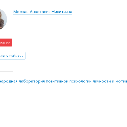
Моспан Анастасия Никитична
вание
аж о событии
ародная лаборатория позитивной психологии личности и моти