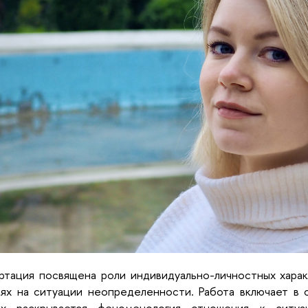
тация посвящена роли индивидуально-личностных харак
ях на ситуации неопределенности. Работа включает в 
ых раскрывается феноменология отношения к ситу