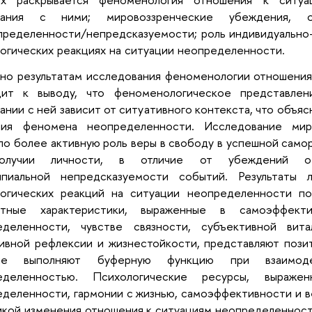
дания с ними; мировоззренческие убеждения, 
ределенности/непредсказуемости; роль индивидуально-
огических реакциях на ситуации неопределенности.
но результатам исследования феноменологии отношения
дит к выводу, что феноменологическое представле
ании с ней зависит от ситуативного контекста, что объя
ния феномена неопределенности. Исследование мир
ло более активную роль веры в свободу в успешной само
ополучии личности, в отличие от убеждений о
ипиальной непредсказуемости событий. Результаты 
логических реакций на ситуации неопределенности пок
стные характеристики, выраженные в самоэффекти
еделенности, чувстве связности, субъективной вит
ивной рефлексии и жизнестойкости, представляют пози
рые выполняют буферную функцию при взаимоде
еделенностью. Психологические ресурсы, выраж
деленности, гармонии с жизнью, самоэффективности и в
кой изменения отношения к ситуациям неопределенности