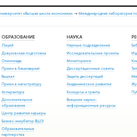
университет «Высшая школа экономики»
→
Международная лаборатория по
ОБРАЗОВАНИЕ
НАУКА
Р
Лицей
Научные подразделения
Би
Довузовская подготовка
Исследовательские проекты
Из
Олимпиады
Мониторинги
Кн
Прием в бакалавриат
Диссертационные советы
Ти
Вышка+
Защиты диссертаций
Ме
Прием в магистратуру
Академическое развитие
Жу
Аспирантура
Конкурсы и гранты
Пу
Дополнительное
Внешние научно-
образование
информационные ресурсы
Центр развития карьеры
Бизнес-инкубатор ВШЭ
Образовательные
партнерства