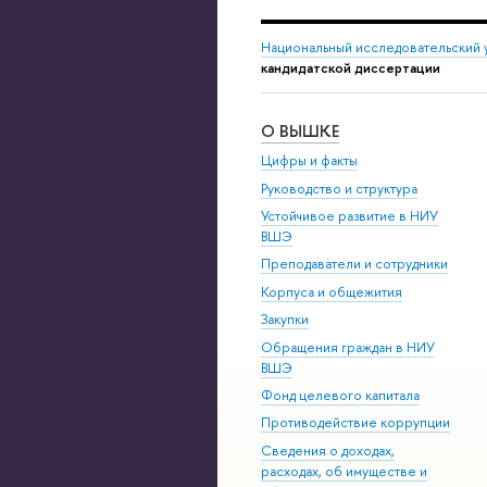
Национальный исследовательский 
кандидатской диссертации
О ВЫШКЕ
Цифры и факты
Руководство и структура
Устойчивое развитие в НИУ
ВШЭ
Преподаватели и сотрудники
Корпуса и общежития
Закупки
Обращения граждан в НИУ
ВШЭ
Фонд целевого капитала
Противодействие коррупции
Сведения о доходах,
расходах, об имуществе и