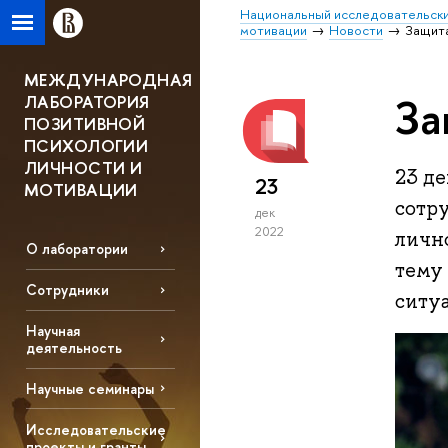
Национальный исследовательски
мотивации
Новости
Защит
МЕЖДУНАРОДНАЯ
За
ЛАБОРАТОРИЯ
ПОЗИТИВНОЙ
ПСИХОЛОГИИ
ЛИЧНОСТИ И
23 де
23
МОТИВАЦИИ
сотр
дек
2022
личн
О лаборатории
тему
Сотрудники
ситу
Научная
деятельность
Научные семинары
Исследовательские
проекты и гранты