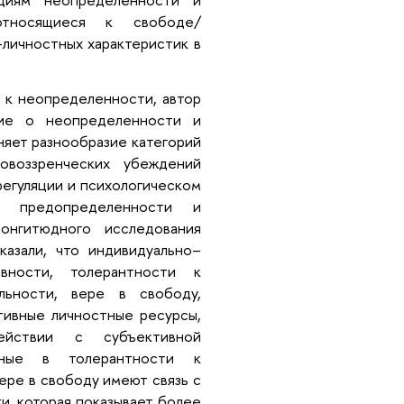
относящиеся к свободе/
личностных характеристик в
 к неопределенности, автор
ние о неопределенности и
сняет разнообразие категорий
овоззренческих убеждений
регуляции и психологическом
 предопределенности и
лонгитюдного исследования
азали, что индивидуально–
вности, толерантности к
альности, вере в свободу,
тивные личностные ресурсы,
йствии с субъективной
енные в толерантности к
ере в свободу имеют связь с
, которая показывает более