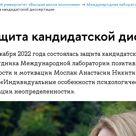
й университет «Высшая школа экономики»
Международная лаборатор
а кандидатской диссертации
щита кандидатской ди
кабря 2022 года состоялась защита кандидатс
удника Международной лаборатории позитив
ости и мотивации Моспан Анастасии Никити
 «Индивидуальные особенности психологиче
ации неопределенности».