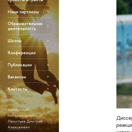
Наши партнеры
Образовательная
деятельность
Школы
Конференции
Публикации
Вакансии
Контакты
заведующий
лабораторией —
Диссер
Леонтьев Дмитрий
реакци
Алексеевич
котор