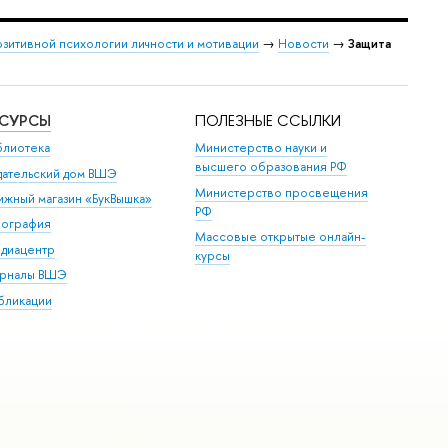
зитивной психологии личности и мотивации
→
Новости
→
Защита
ЕСУРСЫ
ПОЛЕЗНЫЕ ССЫЛКИ
блиотека
Министерство науки и
высшего образования РФ
дательский дом ВШЭ
Министерство просвещения
ижный магазин «БукВышка»
РФ
пография
Массовые открытые онлайн-
диацентр
курсы
рналы ВШЭ
бликации