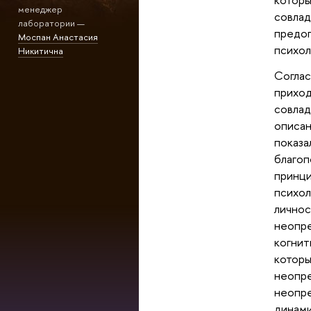
менеджер
совла
лаборатории —
предоп
Моспан Анастасия
психол
Никитична
Соглас
прихо
совлад
описа
показа
благ
принц
психо
лично
неопр
когнит
кото
неопр
неопре
динами