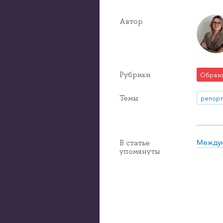
Автор
Рубрики
Образо
Темы
репорт
Междун
В статье
упомянуты