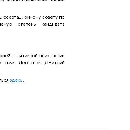
диссертационному совету по
ченую степень кандидата
рией позитивной психологии
их наук Леонтьев Дмитрий
ться
здесь
.