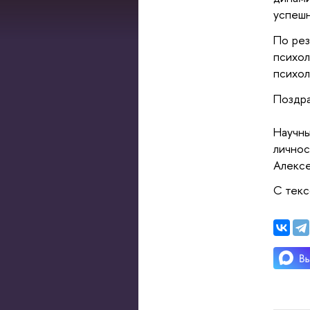
успешн
По рез
психо
психол
Поздра
Научн
лично
Алекс
С текс