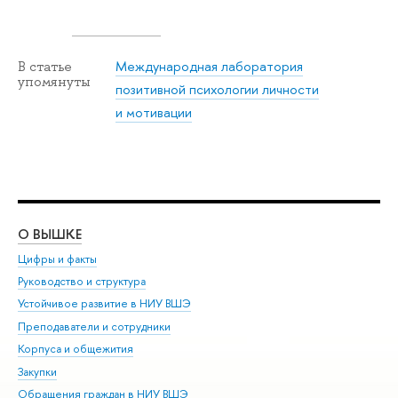
Международная лаборатория
В статье
упомянуты
позитивной психологии личности
и мотивации
О ВЫШКЕ
ОБ
Цифры и факты
Ли
Руководство и структура
Дов
Устойчивое развитие в НИУ ВШЭ
Ол
Преподаватели и сотрудники
При
Корпуса и общежития
Вы
Закупки
При
Обращения граждан в НИУ ВШЭ
Ас