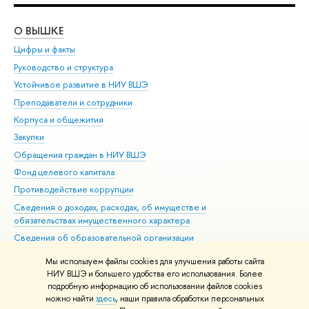
О ВЫШКЕ
ОБ
Цифры и факты
Ли
Руководство и структура
Дов
Устойчивое развитие в НИУ ВШЭ
Ол
Преподаватели и сотрудники
При
Корпуса и общежития
Вы
Закупки
При
Обращения граждан в НИУ ВШЭ
Ас
Фонд целевого капитала
До
Противодействие коррупции
Цен
Сведения о доходах, расходах, об имуществе и
Би
обязательствах имущественного характера
Об
Сведения об образовательной организации
Обр
Людям с ограниченными возможностями здоровья
Мы используем файлы cookies для улучшения работы сайта
Единая платежная страница
НИУ ВШЭ и большего удобства его использования. Более
подробную информацию об использовании файлов cookies
Работа в Вышке
можно найти
здесь
, наши правила обработки персональных