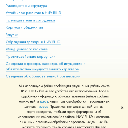
Руководство и структура
Дов
Устойчивое развитие в НИУ ВШЭ
Ол
Преподаватели и сотрудники
При
Корпуса и общежития
Вы
Закупки
При
Обращения граждан в НИУ ВШЭ
Ас
Фонд целевого капитала
До
Противодействие коррупции
Цен
Сведения о доходах, расходах, об имуществе и
Би
обязательствах имущественного характера
Об
Сведения об образовательной организации
Обр
Людям с ограниченными возможностями здоровья
Мы используем файлы cookies для улучшения работы сайта
Единая платежная страница
НИУ ВШЭ и большего удобства его использования. Более
подробную информацию об использовании файлов cookies
Работа в Вышке
можно найти
здесь
, наши правила обработки персональных
данных –
здесь
. Продолжая пользоваться сайтом, вы
✖
Редактору
подтверждаете, что были проинформированы об
© НИУ ВШЭ 1993–2026
Адреса и контакты
Условия использования
использовании файлов cookies сайтом НИУ ВШЭ и согласны
с нашими правилами обработки персональных данных. Вы
материалов
Политика конфиденциальности
Карта сайта
можете отключить файлы cookies в настройках Вашего
Шрифты HSE Sans и HSE Slab разработаны в
Школе дизайна НИУ ВШЭ