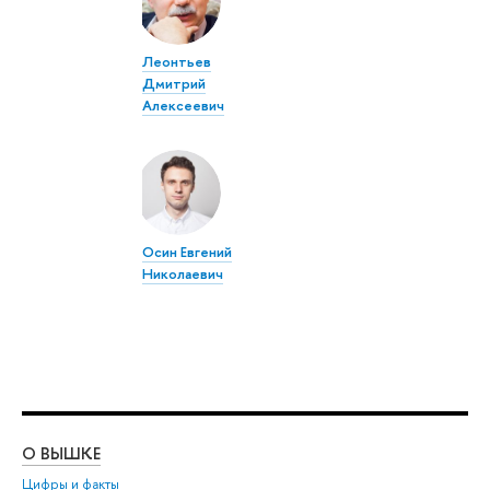
Леонтьев
Дмитрий
Алексеевич
Осин Евгений
Николаевич
О ВЫШКЕ
ОБ
Цифры и факты
Ли