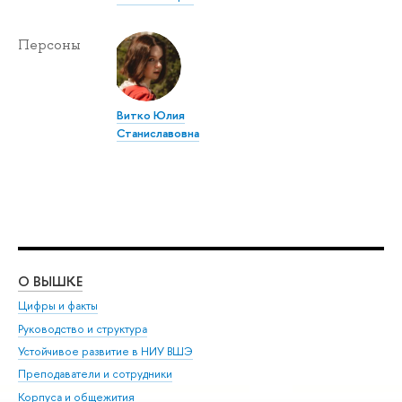
Персоны
Витко Юлия
Станиславовна
О ВЫШКЕ
ОБ
Цифры и факты
Ли
Руководство и структура
Дов
Устойчивое развитие в НИУ ВШЭ
Ол
Преподаватели и сотрудники
При
Корпуса и общежития
Вы