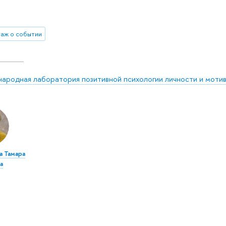
аж о событии
ародная лаборатория позитивной психологии личности и моти
а Тамара
а