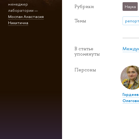
менеджер
Рубрики
Наука
лаборатории —
Моспан Анастасия
Темы
репорт
Никитична
Междун
В статье
упомянуты
Персоны
Гордеев
Олеговн