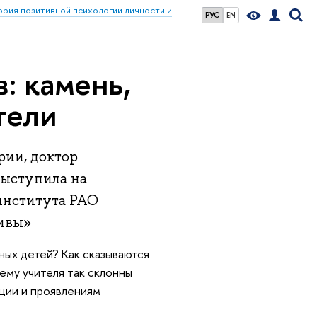
ия позитивной психологии личности и
РУС
EN
: камень,
тели
рии, доктор
выступила на
института РАО
тивы»
ных детей? Как сказываются
ему учителя так склонны
ации и проявлениям