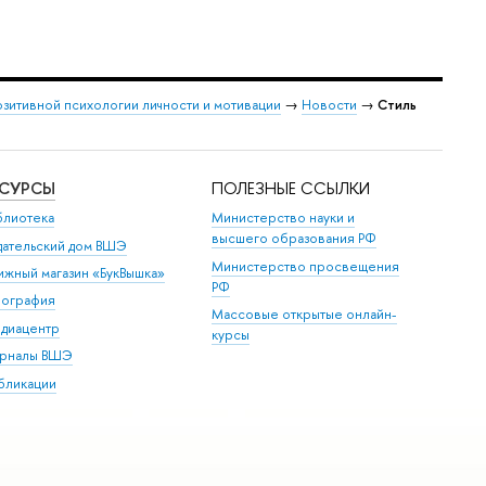
зитивной психологии личности и мотивации
→
Новости
→
Стиль
ЕСУРСЫ
ПОЛЕЗНЫЕ ССЫЛКИ
блиотека
Министерство науки и
высшего образования РФ
дательский дом ВШЭ
Министерство просвещения
ижный магазин «БукВышка»
РФ
пография
Массовые открытые онлайн-
диацентр
курсы
рналы ВШЭ
бликации