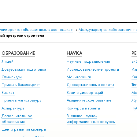
университет «Высшая школа экономики»
→
Международная лаборатория по
рый презрели строители
ОБРАЗОВАНИЕ
НАУКА
Р
Лицей
Научные подразделения
Би
Довузовская подготовка
Исследовательские проекты
Из
Олимпиады
Мониторинги
Кн
Прием в бакалавриат
Диссертационные советы
Ти
Вышка+
Защиты диссертаций
Ме
Прием в магистратуру
Академическое развитие
Жу
Аспирантура
Конкурсы и гранты
Пу
Дополнительное
Внешние научно-
образование
информационные ресурсы
Центр развития карьеры