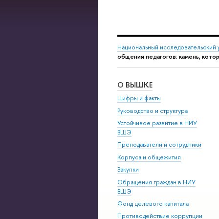
Национальный исследовательский 
общения педагогов: камень, кото
О ВЫШКЕ
Цифры и факты
Руководство и структура
Устойчивое развитие в НИУ
ВШЭ
Преподаватели и сотрудники
Корпуса и общежития
Закупки
Обращения граждан в НИУ
ВШЭ
Фонд целевого капитала
Противодействие коррупции