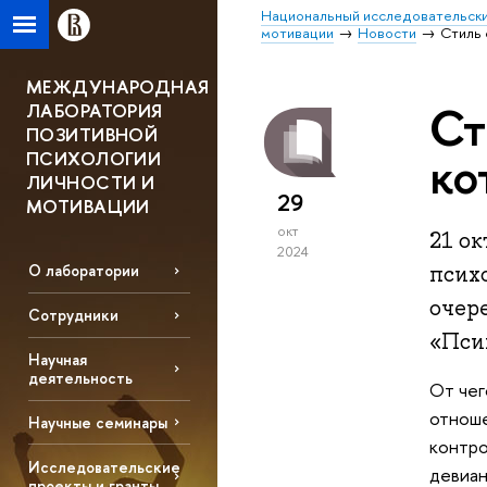
Национальный исследовательски
мотивации
Новости
Стиль 
МЕЖДУНАРОДНАЯ
Ст
ЛАБОРАТОРИЯ
ПОЗИТИВНОЙ
ко
ПСИХОЛОГИИ
ЛИЧНОСТИ И
29
МОТИВАЦИИ
окт
21 о
2024
псих
О лаборатории
очер
Сотрудники
«Пси
Научная
деятельность
От чег
отноше
Научные семинары
контро
Исследовательские
девиан
проекты и гранты