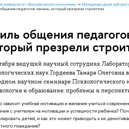
й университет «Высшая школа экономики»
Международная лаборатор
общения педагогов: камень, который презрели строители
иль общения педагогов
торый презрели строи
ктября ведущий научный сотрудник Лаборато
ологических наук Гордеева Тамара Олеговна 
едном научном семинаре Психологического 
хология и образование: проблемы и перспек
о зависит учебная мотивация и желание учиться современ
ния с учителем на мотивации и успешности ребенка? Поч
лировать детей, и как это может приводить к их демотив
тного поведения?