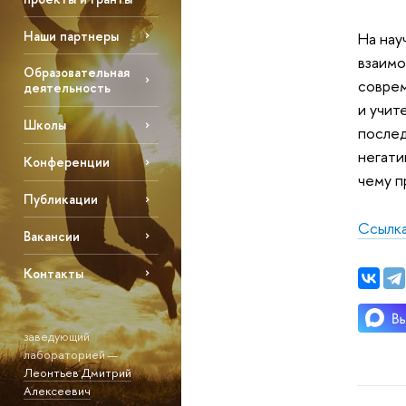
Наши партнеры
На нау
взаимо
Образовательная
соврем
деятельность
и учит
Школы
послед
негати
Конференции
чему п
Публикации
Ссылка
Вакансии
Контакты
заведующий
лабораторией —
Леонтьев Дмитрий
Алексеевич