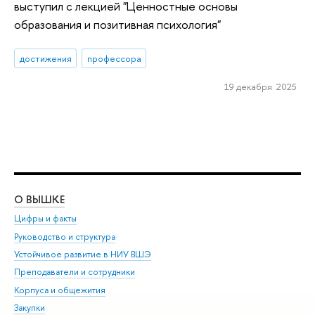
выступил с лекцией "Ценностные основы
образования и позитивная психология"
достижения
профессора
19 декабря 2025
О ВЫШКЕ
ОБ
Цифры и факты
Ли
Руководство и структура
Дов
Устойчивое развитие в НИУ ВШЭ
Ол
Преподаватели и сотрудники
При
Корпуса и общежития
Вы
Закупки
При