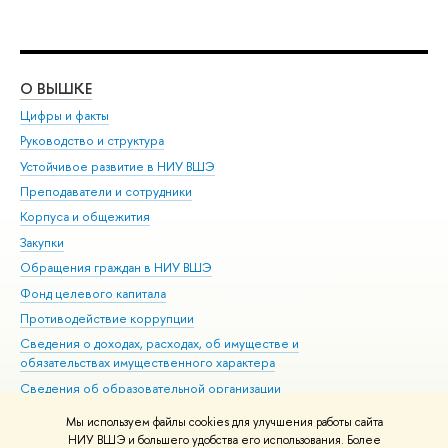
О ВЫШКЕ
ОБ
Цифры и факты
Ли
Руководство и структура
Дов
Устойчивое развитие в НИУ ВШЭ
Ол
Преподаватели и сотрудники
При
Корпуса и общежития
Вы
Закупки
При
Обращения граждан в НИУ ВШЭ
Ас
Фонд целевого капитала
До
Противодействие коррупции
Цен
Сведения о доходах, расходах, об имуществе и
Би
обязательствах имущественного характера
Об
Сведения об образовательной организации
Обр
Людям с ограниченными возможностями здоровья
Мы используем файлы cookies для улучшения работы сайта
Единая платежная страница
НИУ ВШЭ и большего удобства его использования. Более