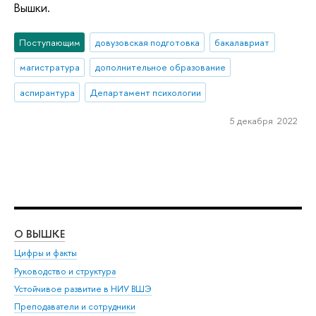
Вышки.
Поступающим
довузовская подготовка
бакалавриат
магистратура
дополнительное образование
аспирантура
Департамент психологии
5 декабря 2022
О ВЫШКЕ
ОБ
Цифры и факты
Ли
Руководство и структура
Дов
Устойчивое развитие в НИУ ВШЭ
Ол
Преподаватели и сотрудники
При