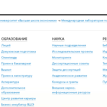
университет «Высшая школа экономики»
→
Международная лаборатория по
ОБРАЗОВАНИЕ
НАУКА
Р
Лицей
Научные подразделения
Би
Довузовская подготовка
Исследовательские проекты
Из
Олимпиады
Мониторинги
Кн
Прием в бакалавриат
Диссертационные советы
Ти
Вышка+
Защиты диссертаций
Ме
Прием в магистратуру
Академическое развитие
Жу
Аспирантура
Конкурсы и гранты
Пу
Дополнительное
Внешние научно-
образование
информационные ресурсы
Центр развития карьеры
Бизнес-инкубатор ВШЭ