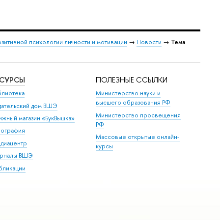
зитивной психологии личности и мотивации
→
Новости
→
Тема
ЕСУРСЫ
ПОЛЕЗНЫЕ ССЫЛКИ
блиотека
Министерство науки и
высшего образования РФ
дательский дом ВШЭ
Министерство просвещения
ижный магазин «БукВышка»
РФ
пография
Массовые открытые онлайн-
диацентр
курсы
рналы ВШЭ
бликации