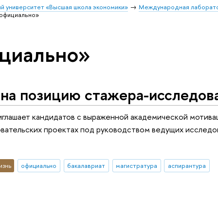
й университет «Высшая школа экономики»
Международная лаборатор
«официально»
ициально»
 на позицию стажера-исследов
глашает кандидатов с выраженной академической мотива
овательских проектах под руководством ведущих исслед
изнь
официально
бакалавриат
магистратура
аспирантура