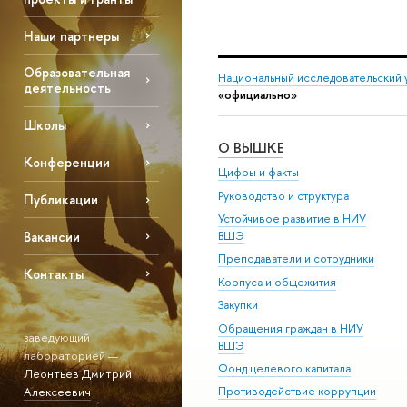
Наши партнеры
Образовательная
Национальный исследовательский 
деятельность
«официально»
Школы
О ВЫШКЕ
Конференции
Цифры и факты
Руководство и структура
Публикации
Устойчивое развитие в НИУ
Вакансии
ВШЭ
Преподаватели и сотрудники
Контакты
Корпуса и общежития
Закупки
Обращения граждан в НИУ
заведующий
ВШЭ
лабораторией —
Фонд целевого капитала
Леонтьев Дмитрий
Алексеевич
Противодействие коррупции