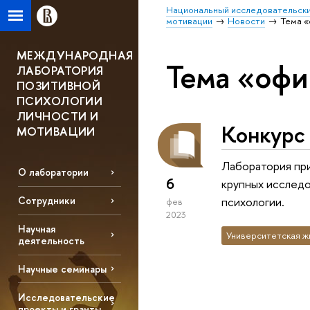
Национальный исследовательски
мотивации
Новости
Тема 
МЕЖДУНАРОДНАЯ
Тема «оф
ЛАБОРАТОРИЯ
ПОЗИТИВНОЙ
ПСИХОЛОГИИ
ЛИЧНОСТИ И
Конкурс
МОТИВАЦИИ
Лаборатория при
О лаборатории
6
крупных исслед
психологии.
Сотрудники
фев
2023
Научная
Университетская ж
деятельность
Научные семинары
Исследовательские
проекты и гранты