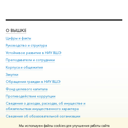
О ВЫШКЕ
ОБ
Цифры и факты
Ли
Руководство и структура
Дов
Устойчивое развитие в НИУ ВШЭ
Ол
Преподаватели и сотрудники
При
Корпуса и общежития
Вы
Закупки
При
Обращения граждан в НИУ ВШЭ
Ас
Фонд целевого капитала
До
Противодействие коррупции
Цен
Сведения о доходах, расходах, об имуществе и
Би
обязательствах имущественного характера
Об
Сведения об образовательной организации
Обр
Людям с ограниченными возможностями здоровья
Мы используем файлы cookies для улучшения работы сайта