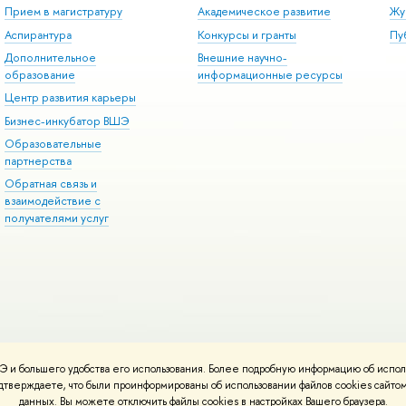
Прием в магистратуру
Академическое развитие
Жу
Аспирантура
Конкурсы и гранты
Пу
Дополнительное
Внешние научно-
образование
информационные ресурсы
Центр развития карьеры
Бизнес-инкубатор ВШЭ
Образовательные
партнерства
Обратная связь и
взаимодействие с
получателями услуг
 и большего удобства его использования. Более подробную информацию об испол
онтакты
Условия использования материалов
Политика конфиденциальност
подтверждаете, что были проинформированы об использовании файлов cookies сай
ботаны в
Школе дизайна НИУ ВШЭ
данных. Вы можете отключить файлы cookies в настройках Вашего браузера.