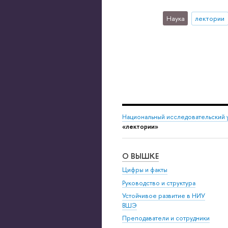
Наука
лектории
Национальный исследовательский 
«лектории»
О ВЫШКЕ
Цифры и факты
Руководство и структура
Устойчивое развитие в НИУ
ВШЭ
Преподаватели и сотрудники