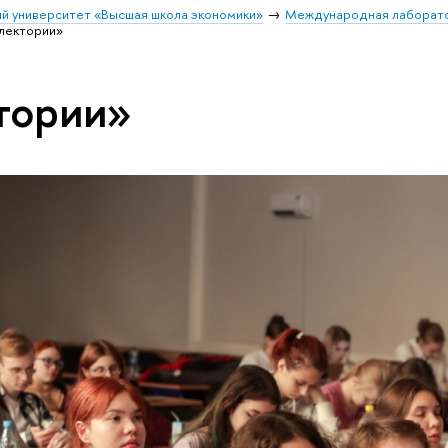
й университет «Высшая школа экономики»
Международная лаборатор
лектории»
тории»