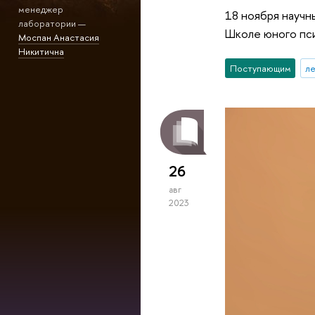
менеджер
18 ноября научн
лаборатории —
Школе юного пс
Моспан Анастасия
Никитична
Поступающим
л
26
авг
2023