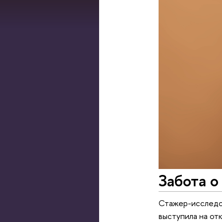
Забота о
Стажер-исследо
выступила на от