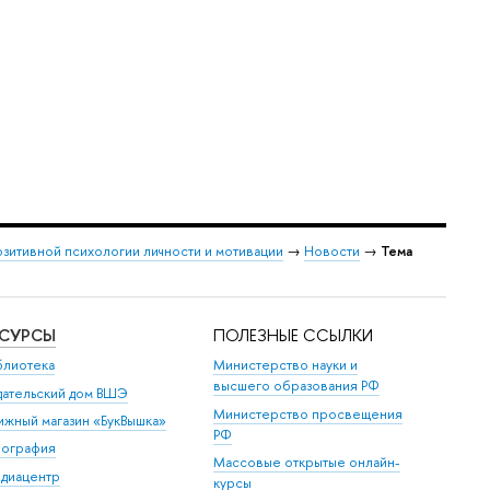
зитивной психологии личности и мотивации
→
Новости
→
Тема
ЕСУРСЫ
ПОЛЕЗНЫЕ ССЫЛКИ
блиотека
Министерство науки и
высшего образования РФ
дательский дом ВШЭ
Министерство просвещения
ижный магазин «БукВышка»
РФ
пография
Массовые открытые онлайн-
диацентр
курсы