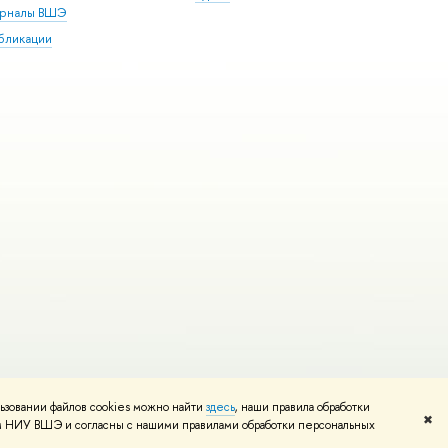
рналы ВШЭ
бликации
ьзовании файлов cookies можно найти
здесь
, наши правила обработки
и
Карта сайта
Редактору
✖
том НИУ ВШЭ и согласны с нашими правилами обработки персональных