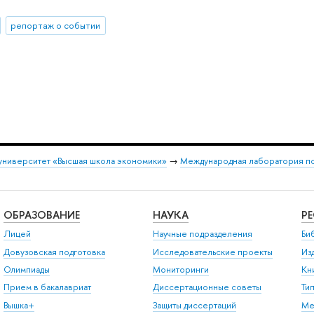
репортаж о событии
университет «Высшая школа экономики»
→
Международная лаборатория по
ОБРАЗОВАНИЕ
НАУКА
Р
Лицей
Научные подразделения
Би
Довузовская подготовка
Исследовательские проекты
Из
Олимпиады
Мониторинги
Кн
Прием в бакалавриат
Диссертационные советы
Ти
Вышка+
Защиты диссертаций
Ме