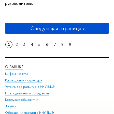
руководителя.
Следующая страница
1
2
3
4
5
6
7
8
9
О ВЫШКЕ
ОБ
Цифры и факты
Ли
Руководство и структура
Дов
Устойчивое развитие в НИУ ВШЭ
Ол
Преподаватели и сотрудники
При
Корпуса и общежития
Вы
Закупки
При
Обращения граждан в НИУ ВШЭ
Ас