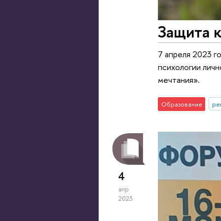
Защита 
7 апреля 2023 г
психологии личн
мечтания».
Образование
ре
4
апр
2023