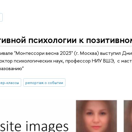
И
ивной психологии к позитивно
тивале "Монтессори весна 2023" (г. Москва) выступил Д
октор психологических наук, профессор НИУ ВШЭ, с маст
разованию"
тер-классы
репортаж о событии