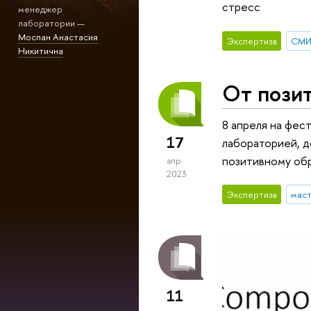
стресс
менеджер
лаборатории —
Моспан Анастасия
Экспертиза
СМ
Никитична
От позит
8 апреля на фес
17
лабораторией, д
позитивному об
апр
2023
Экспертиза
мас
11