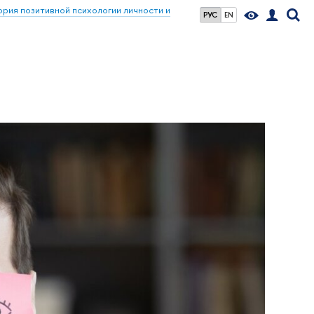
ия позитивной психологии личности и
РУС
EN