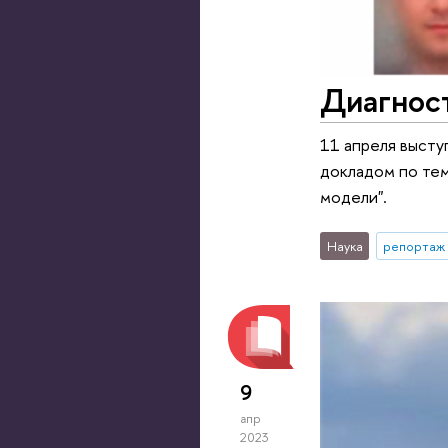
Диагнос
11 апреля высту
докладом по тем
модели".
Наука
репортаж 
9
апр
2023