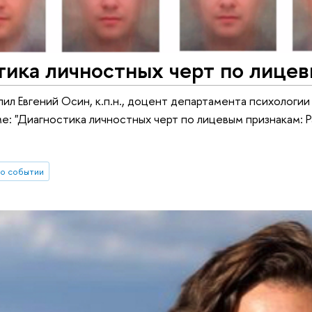
тика личностных черт по лице
пил Евгений Осин, к.п.н., доцент департамента психолог
е: "Диагностика личностных черт по лицевым признакам: 
о событии