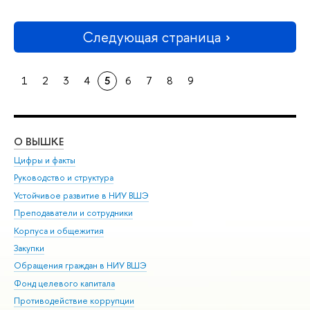
Следующая страница
1
2
3
4
5
6
7
8
9
О ВЫШКЕ
ОБ
Цифры и факты
Ли
Руководство и структура
Дов
Устойчивое развитие в НИУ ВШЭ
Ол
Преподаватели и сотрудники
При
Корпуса и общежития
Вы
Закупки
При
Обращения граждан в НИУ ВШЭ
Ас
Фонд целевого капитала
До
Противодействие коррупции
Цен